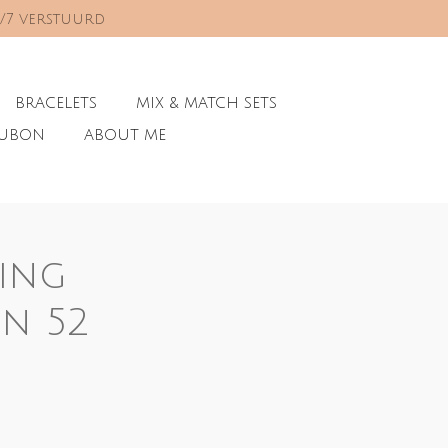
0/7 verstuurd
BRACELETS
MIX & MATCH SETS
AUBON
ABOUT ME
ring
on 52