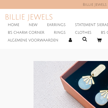
Billie Jewel
Skip
to
main
BILLIE JEWELS
content
HOME
NEW
EARRINGS
STATEMENT SIER
B'S CHARM CORNER
RINGS
CLOTHES
B'S 
ALGEMENE VOORWAARDEN