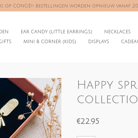
s is op CONGÉ!! Bestellingen worden opnieuw vanaf 2
ADEN
EAR CANDY (LITTLE EARRINGS)
NECKLACES
GIFTS
MINI B CORNER (KIDS)
DISPLAYS
CADE
Happy sp
collecti
€22.95