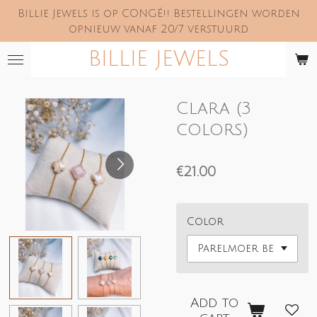
Billie Jewels is op CONGÉ!! Bestellingen worden
Skip
opnieuw vanaf 20/7 verstuurd
to
main
BILLIE JEWELS
content
Clara (3
colors)
€21.00
Color
Add to