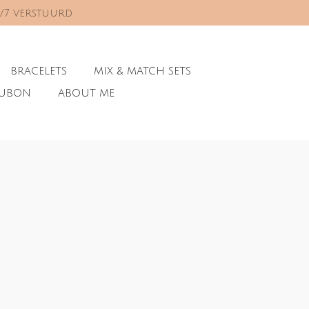
0/7 verstuurd
BRACELETS
MIX & MATCH SETS
AUBON
ABOUT ME