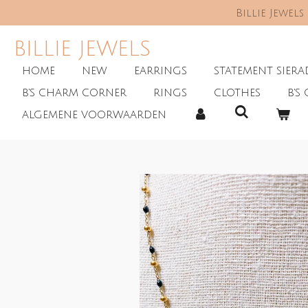
Billie Jewel
Skip
to
main
BILLIE JEWELS
content
HOME
NEW
EARRINGS
STATEMENT SIER
B'S CHARM CORNER
RINGS
CLOTHES
B'S 
ALGEMENE VOORWAARDEN