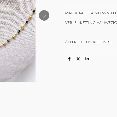
Materiaal: stainless steel
Verlenketting aanwezig
Allergie- en roestvrij
S
S
S
h
h
h
a
a
a
r
r
r
e
e
e