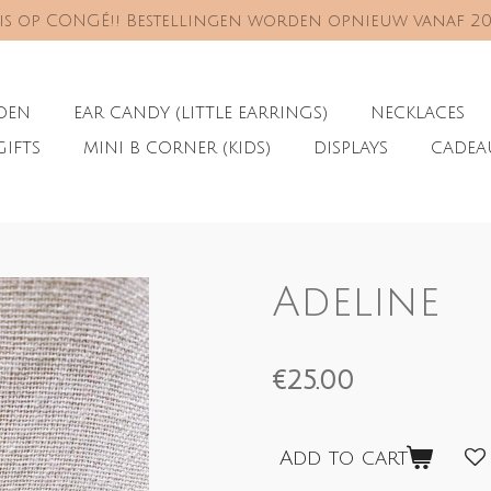
s is op CONGÉ!! Bestellingen worden opnieuw vanaf 2
ADEN
EAR CANDY (LITTLE EARRINGS)
NECKLACES
GIFTS
MINI B CORNER (KIDS)
DISPLAYS
CADE
Adeline
€25.00
Add to cart