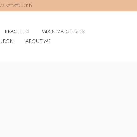
0/7 verstuurd
BRACELETS
MIX & MATCH SETS
AUBON
ABOUT ME