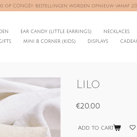
s is op CONGÉ!! Bestellingen worden opnieuw vanaf 2
ADEN
EAR CANDY (LITTLE EARRINGS)
NECKLACES
GIFTS
MINI B CORNER (KIDS)
DISPLAYS
CADE
Lilo
€20.00
Add to cart