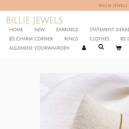
Billie Jewel
Skip
to
main
BILLIE JEWELS
content
HOME
NEW
EARRINGS
STATEMENT SIER
B'S CHARM CORNER
RINGS
CLOTHES
B'S 
ALGEMENE VOORWAARDEN