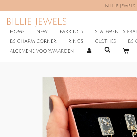
Billie Jewel
Skip
to
main
BILLIE JEWELS
content
HOME
NEW
EARRINGS
STATEMENT SIER
B'S CHARM CORNER
RINGS
CLOTHES
B'S 
ALGEMENE VOORWAARDEN