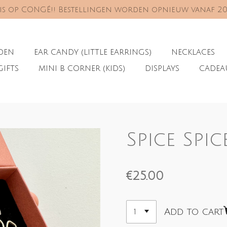
s is op CONGÉ!! Bestellingen worden opnieuw vanaf 2
ADEN
EAR CANDY (LITTLE EARRINGS)
NECKLACES
GIFTS
MINI B CORNER (KIDS)
DISPLAYS
CADE
Spice Spic
€25.00
Add to cart