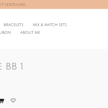
0/7 verstuurd
BRACELETS
MIX & MATCH SETS
AUBON
ABOUT ME
e BB 1