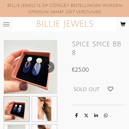
Billie Jewels is op CONGÉ!! Bestellingen worden
Skip
opnieuw vanaf 20/7 verstuurd
to
main
BILLIE JEWELS
content
Spice Spice BB
8
€25.00
Sold out
S
S
S
S
h
h
h
h
a
a
a
a