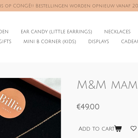
s is op CONGÉ!! Bestellingen worden opnieuw vanaf 2
ADEN
EAR CANDY (LITTLE EARRINGS)
NECKLACES
GIFTS
MINI B CORNER (KIDS)
DISPLAYS
CADE
M&M mam
€49.00
Add to cart