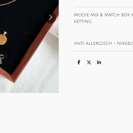
Mooie Mix & Match box 
ketting
Anti allergisch - Nikkelv
S
S
S
h
h
h
a
a
a
r
r
r
e
e
e