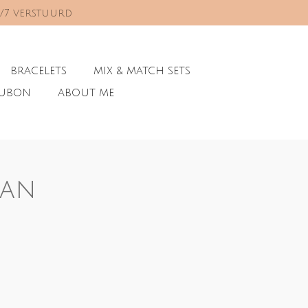
0/7 verstuurd
BRACELETS
MIX & MATCH SETS
AUBON
ABOUT ME
an