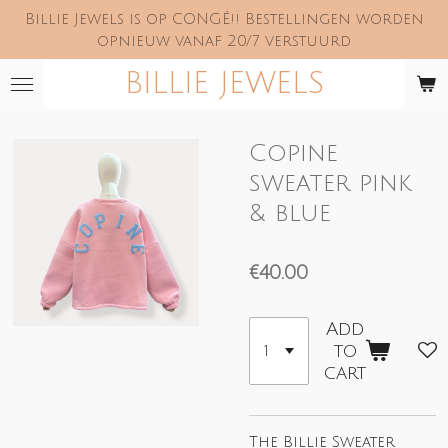
Billie Jewels is op CONGÉ!! Bestellingen worden
Skip
opnieuw vanaf 20/7 verstuurd
to
main
BILLIE JEWELS
content
Copine
sweater pink
& blue
€40.00
Add
to
cart
The Billie Sweater