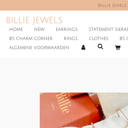
Billie Jewel
Skip
to
main
BILLIE JEWELS
content
HOME
NEW
EARRINGS
STATEMENT SIER
B'S CHARM CORNER
RINGS
CLOTHES
B'S 
ALGEMENE VOORWAARDEN