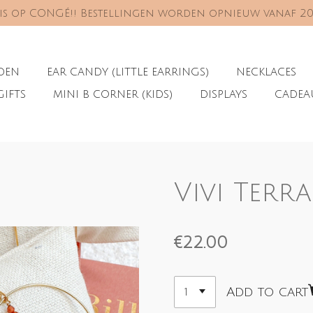
s is op CONGÉ!! Bestellingen worden opnieuw vanaf 2
ADEN
EAR CANDY (LITTLE EARRINGS)
NECKLACES
GIFTS
MINI B CORNER (KIDS)
DISPLAYS
CADE
Vivi Terr
€22.00
Add to cart