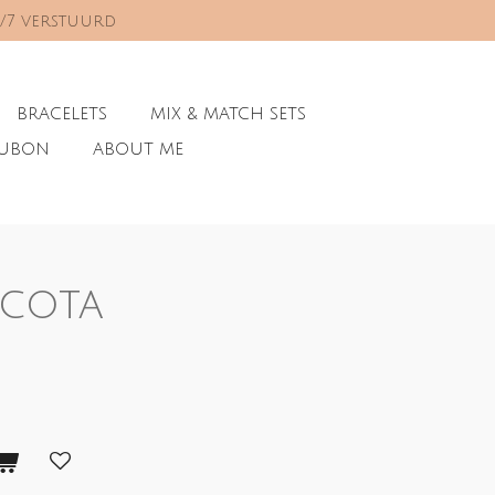
0/7 verstuurd
BRACELETS
MIX & MATCH SETS
AUBON
ABOUT ME
acota