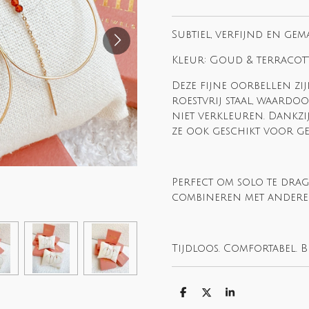
Subtiel, verfijnd en gem
Kleur: Goud & terracot
Deze fijne oorbellen z
roestvrij staal, waard
niet verkleuren. Dankzij
ze ook geschikt voor ge
Perfect om solo te dra
combineren met andere 
Tijdloos. Comfortabel. Bi
S
S
S
h
h
h