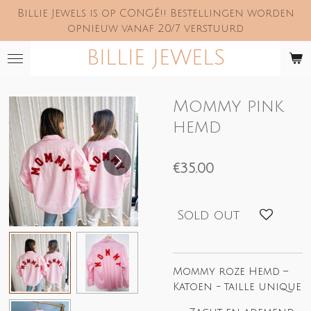
Billie Jewels is op CONGÉ!! Bestellingen worden
Skip
opnieuw vanaf 20/7 verstuurd
to
main
BILLIE JEWELS
content
Mommy pink
hemd
€35.00
Sold out
Mommy roze Hemd –
Katoen - taille unique