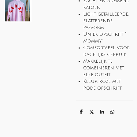
Zacht en ademend
katoen
Licht getailleerde,
flatterende
pasvorm
Uniek opschrift
“
Mommy”
Comfortabel voor
dagelijks gebruik
Makkelijk te
combineren met
elke outfit
Kleur roze met
rode opschrift
S
S
S
S
h
h
h
h
a
a
a
a
r
r
r
r
e
e
e
e