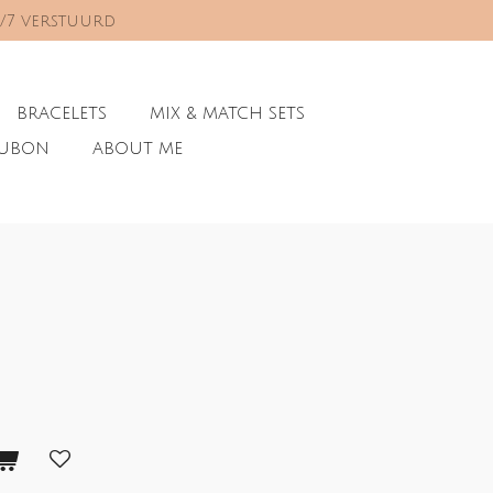
0/7 verstuurd
BRACELETS
MIX & MATCH SETS
AUBON
ABOUT ME