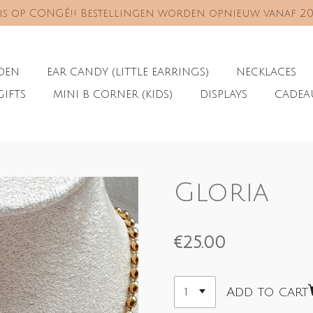
s is op CONGÉ!! Bestellingen worden opnieuw vanaf 2
ADEN
EAR CANDY (LITTLE EARRINGS)
NECKLACES
GIFTS
MINI B CORNER (KIDS)
DISPLAYS
CADE
Gloria
€25.00
Add to cart