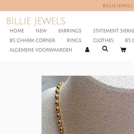
Billie Jewel
Skip
to
main
BILLIE JEWELS
content
HOME
NEW
EARRINGS
STATEMENT SIER
B'S CHARM CORNER
RINGS
CLOTHES
B'S 
ALGEMENE VOORWAARDEN