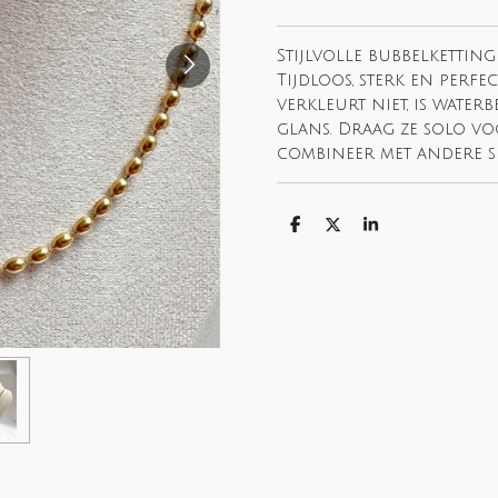
Stijlvolle bubbelketting
Tijdloos, sterk en perfe
verkleurt niet, is wate
glans. Draag ze solo vo
combineer met andere si
S
S
S
h
h
h
a
a
a
r
r
r
e
e
e