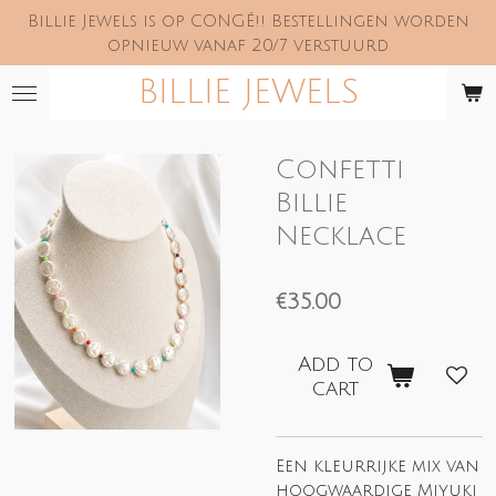
Billie Jewels is op CONGÉ!! Bestellingen worden
Skip
opnieuw vanaf 20/7 verstuurd
to
main
BILLIE JEWELS
content
Confetti
Billie
Necklace
€35.00
Add to
cart
Een kleurrijke mix van
hoogwaardige Miyuki