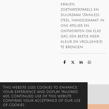
kralen,
zoetwaterparels en
duurzaam stainless
steel. Handgemaakt in
ons atelier en
ontworpen om elke
dag een beetje meer
kleur en vrolijkheid
te brengen.
S
S
S
S
h
h
h
h
a
a
a
a
r
r
r
r
e
e
e
e
This website uses cookies to enhance
your experience and display tailored
© 2021-2026 Billie Jewels
ads. Continued use of this website
confirms your acceptance of our use
of cookies.