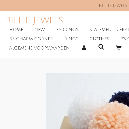
Billie Jewel
Skip
to
main
BILLIE JEWELS
content
HOME
NEW
EARRINGS
STATEMENT SIER
B'S CHARM CORNER
RINGS
CLOTHES
B'S 
ALGEMENE VOORWAARDEN