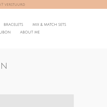
0/7 verstuurd
BRACELETS
MIX & MATCH SETS
AUBON
ABOUT ME
on