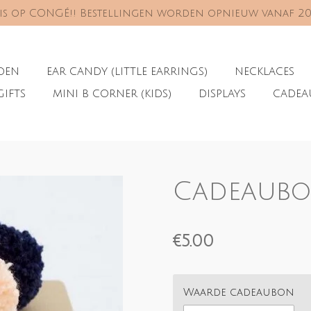
s is op CONGÉ!! Bestellingen worden opnieuw vanaf 2
ADEN
EAR CANDY (LITTLE EARRINGS)
NECKLACES
GIFTS
MINI B CORNER (KIDS)
DISPLAYS
CADE
Cadeaub
€5.00
Waarde cadeaubon