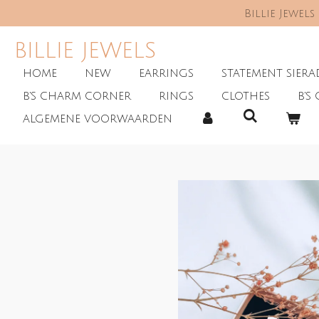
Billie Jewel
Skip
to
main
BILLIE JEWELS
content
HOME
NEW
EARRINGS
STATEMENT SIER
B'S CHARM CORNER
RINGS
CLOTHES
B'S 
ALGEMENE VOORWAARDEN