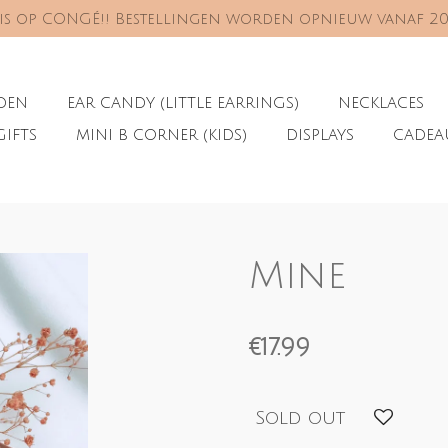
s is op CONGÉ!! Bestellingen worden opnieuw vanaf 2
ADEN
EAR CANDY (LITTLE EARRINGS)
NECKLACES
GIFTS
MINI B CORNER (KIDS)
DISPLAYS
CADE
Mine
€17.99
Sold out