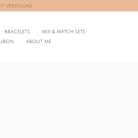
0/7 verstuurd
BRACELETS
MIX & MATCH SETS
AUBON
ABOUT ME