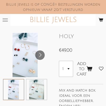
Billie Jewels is op CONGÉ!! Bestellingen worden
Skip
opnieuw vanaf 20/7 verstuurd
to
main
BILLIE JEWELS
content
Holy
€49.00
Add
to
cart
Mix and match box,
ideaal voor een
oorbelliefhebber.