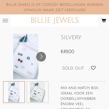
Billie Jewels is op CONGÉ!! Bestellingen worden
Skip
opnieuw vanaf 20/7 verstuurd
to
main
BILLIE JEWELS
content
Silvery
€49.00
Sold out
Mix and match box,
ideaal voor een
oorbelliefhebber.
Enorm veel