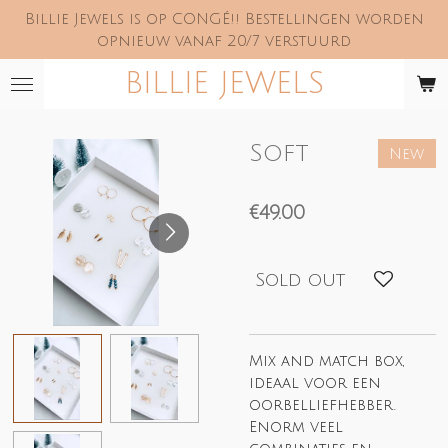
Billie Jewels is op CONGÉ!! Bestellingen worden
Skip
opnieuw vanaf 20/7 verstuurd
to
main
BILLIE JEWELS
content
Soft
New
€49.00
Sold out
Mix and match box,
ideaal voor een
oorbelliefhebber.
Enorm veel