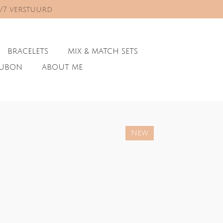
0/7 verstuurd
BRACELETS
MIX & MATCH SETS
AUBON
ABOUT ME
New