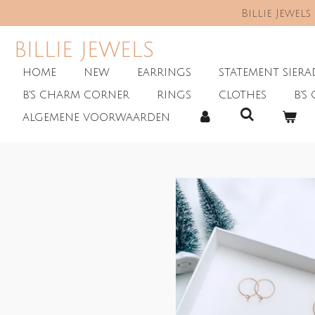
Billie Jewel
Skip
to
main
BILLIE JEWELS
content
HOME
NEW
EARRINGS
STATEMENT SIER
B'S CHARM CORNER
RINGS
CLOTHES
B'S 
ALGEMENE VOORWAARDEN