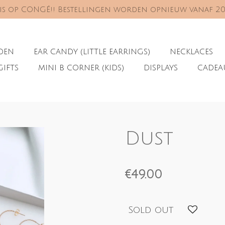
s is op CONGÉ!! Bestellingen worden opnieuw vanaf 2
ADEN
EAR CANDY (LITTLE EARRINGS)
NECKLACES
GIFTS
MINI B CORNER (KIDS)
DISPLAYS
CADE
Dust
€49.00
Sold out