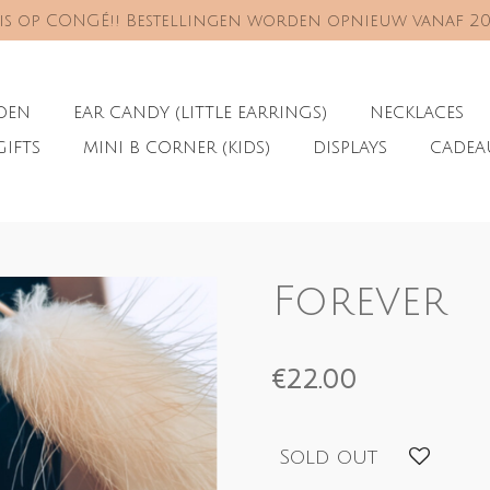
s is op CONGÉ!! Bestellingen worden opnieuw vanaf 2
ADEN
EAR CANDY (LITTLE EARRINGS)
NECKLACES
GIFTS
MINI B CORNER (KIDS)
DISPLAYS
CADE
Forever
€22.00
Sold out