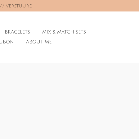
0/7 verstuurd
BRACELETS
MIX & MATCH SETS
AUBON
ABOUT ME