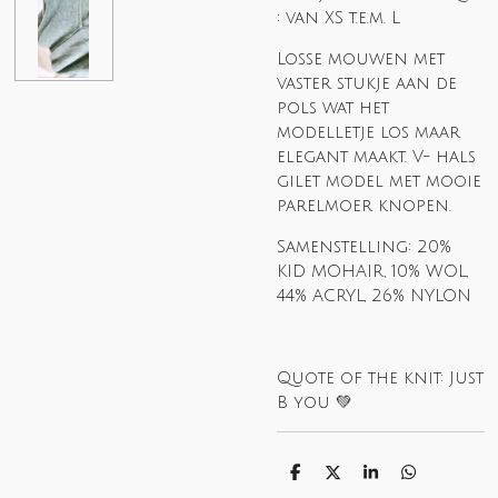
: van XS t.e.m. L
Losse mouwen met
vaster stukje aan de
pols wat het
modelletje los maar
elegant maakt. V- hals
gilet model met mooie
parelmoer knopen.
Samenstelling: 20%
KID MOHAIR, 10% WOL,
44% ACRYL, 26% NYLON
Quote of the knit: Just
B you 💚
S
S
S
S
h
h
h
h