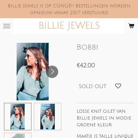
Billie Jewels is op CONGÉ!! Bestellingen worden
Skip
opnieuw vanaf 20/7 verstuurd
to
main
BILLIE JEWELS
content
Bobbi
€42.00
Sold out
Losse knit gilet van
Billie Jewels in mooie
groene kleur
Maatje is taille unique