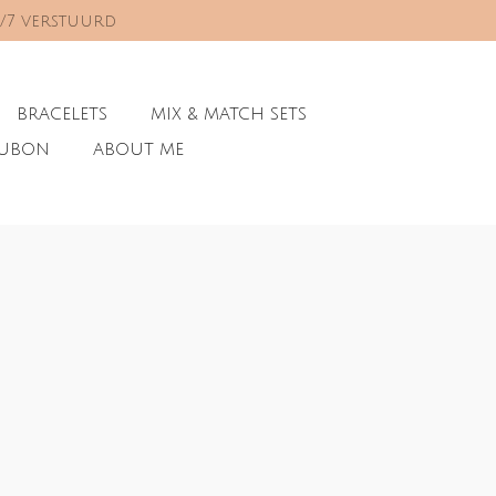
0/7 verstuurd
BRACELETS
MIX & MATCH SETS
AUBON
ABOUT ME