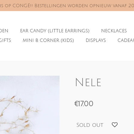
s is op CONGÉ!! Bestellingen worden opnieuw vanaf 2
ADEN
EAR CANDY (LITTLE EARRINGS)
NECKLACES
GIFTS
MINI B CORNER (KIDS)
DISPLAYS
CADE
Nele
€17.00
Sold out