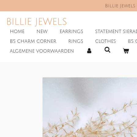
Billie Jewel
Skip
to
main
BILLIE JEWELS
content
HOME
NEW
EARRINGS
STATEMENT SIER
B'S CHARM CORNER
RINGS
CLOTHES
B'S 
ALGEMENE VOORWAARDEN