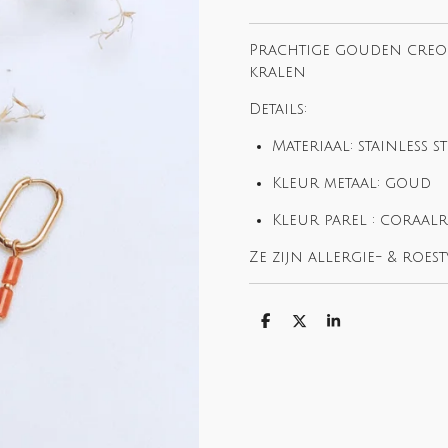
Prachtige gouden creo
kralen
Details:
Materiaal: stainless st
Kleur metaal: goud
Kleur parel : coraal
Ze zijn allergie- & roestv
S
S
S
h
h
h
a
a
a
r
r
r
e
e
e