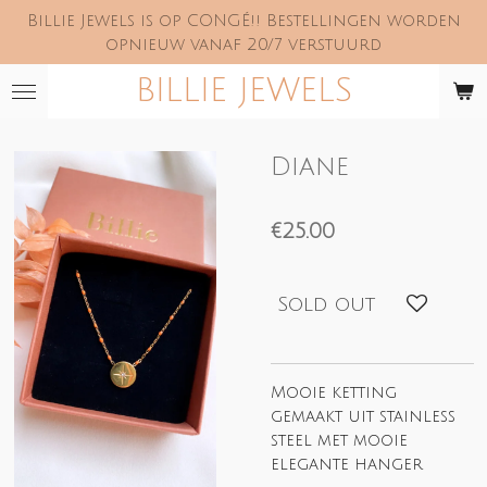
Billie Jewels is op CONGÉ!! Bestellingen worden
Skip
opnieuw vanaf 20/7 verstuurd
to
main
BILLIE JEWELS
content
Diane
€25.00
Sold out
Mooie ketting
gemaakt uit stainless
steel met mooie
elegante hanger